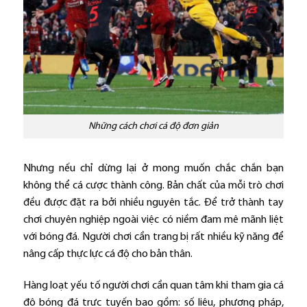
Những cách chơi cá độ đơn giản
Nhưng nếu chỉ dừng lại ở mong muốn chắc chắn bạn
không thể cá cược thành công. Bản chất của mỗi trò chơi
đều được đặt ra bởi nhiều nguyên tắc. Để trở thành tay
chơi chuyên nghiệp ngoài việc có niềm đam mê mãnh liệt
với bóng đá. Người chơi cần trang bị rất nhiều kỹ năng để
nâng cấp thực lực cá độ cho bản thân.
Hàng loạt yếu tố người chơi cần quan tâm khi tham gia cá
độ bóng đá trực tuyến bao gồm: số liệu, phương pháp,