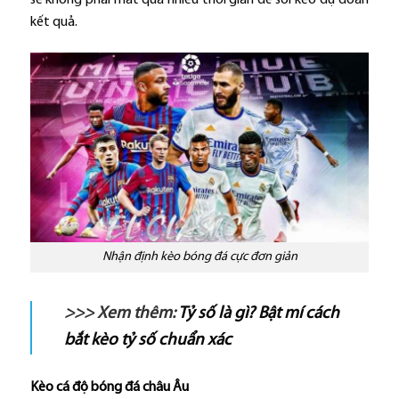
kết quả.
Nhận định kèo bóng đá cực đơn giản
>>> Xem thêm:
Tỷ số là gì? Bật mí cách
bắt kèo tỷ số chuẩn xác
Kèo cá độ bóng đá châu Âu