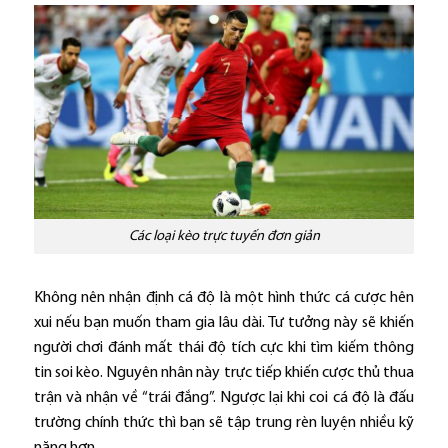
Các loại kèo trực tuyến đơn giản
Không nên nhận định cá độ là một hình thức cá cược hên
xui nếu bạn muốn tham gia lâu dài. Tư tưởng này sẽ khiến
người chơi đánh mất thái độ tích cực khi tìm kiếm thông
tin soi kèo. Nguyên nhân này trực tiếp khiến cược thủ thua
trận và nhận về “trái đắng”. Ngược lại khi coi cá độ là đấu
trường chính thức thì bạn sẽ tập trung rèn luyện nhiều kỹ
năng hơn.