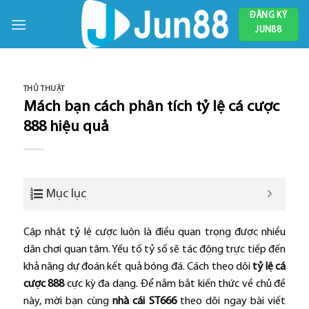
Skip
ĐĂNG KÝ
to
JUN88
content
THỦ THUẬT
Mách bạn cách phân tích tỷ lệ cá cược
888 hiệu quả
Mục lục
Cập nhật tỷ lệ cược luôn là điều quan trọng được nhiều
dân chơi quan tâm. Yếu tố tỷ số sẽ tác động trực tiếp đến
khả năng dự đoán kết quả bóng đá. Cách theo dõi
tỷ lệ cá
cược 888
cực kỳ đa dạng. Để nắm bắt kiến thức về chủ đề
này, mời bạn cùng
nhà cái ST666
theo dõi ngay bài viết