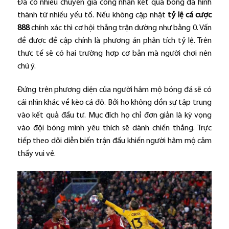
Đã có nhiều chuyên gia công nhận kết quả bóng đá hình
thành từ nhiều yếu tố. Nếu không cập nhật
tỷ lệ cá cược
888
chính xác thì cơ hội thắng trận dường như bằng 0. Vấn
đề được đề cập chính là phương án phân tích tỷ lệ. Trên
thực tế sẽ có hai trường hợp cơ bản mà người chơi nên
chú ý.
Đứng trên phương diện của người hâm mộ bóng đá sẽ có
cái nhìn khác về kèo cá độ. Bởi họ không dồn sự tập trung
vào kết quả đầu tư. Mục đích họ chỉ đơn giản là kỳ vọng
vào đội bóng mình yêu thích sẽ dành chiến thắng. Trực
tiếp theo dõi diễn biến trận đấu khiến người hâm mộ cảm
thấy vui vẻ.