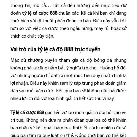
thông tin, mô tả… Tất cả đều hướng đến mục tiêu dự
đoán
tỷ lệ cá cược 888
chuẩn xác. Kể cả khi bạn chỉ đang
thực hiện vài kỹ thuật phán đoán cơ bản. Điều này vẫn tốt
hơn so với việc cá cược theo ngẫu hứng, may rủi hoặc sở
thích có chút tùy tiện.
Vai trò của tỷ lệ cá độ 888 trực tuyến
Mặc dù thường xuyên tham gia cá độ bóng đá nhưng
không phải ai cũng nắm bắt ý nghĩa trò chơi. Huống hồ đối
với những người chỉ đặt ra một mục tiêu duy nhất chính là
lợi nhuận. Điều này khiến tâm lý tập trung phán đoán giảm
dần sau mỗi ván cược. Kết quả bạn sẽ không gặt hái được
nhiều lợi ích đối với loại hình giải trí hết sức thú vị này.
Tỷ lệ cá cược 888
gắn liền với bộ môn giải trí đòi hỏi cao về
trí tuệ. Không nên đưa ra phán đoán qua loa có thể khiến
bạn nhận về kết quả thảm bại. Khi biết cách nghiên cứu sẽ
giúp bạn tìm ra quy luật cụ thể. Đồng thời bạn có thể kết