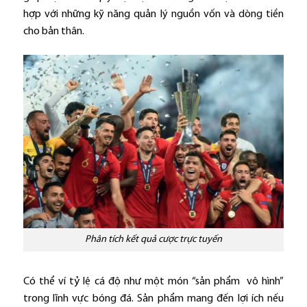
hợp với những kỹ năng quản lý nguồn vốn và dòng tiền
cho bản thân.
Phân tích kết quả cược trực tuyến
Có thể ví tỷ lệ cá độ như một món “sản phẩm vô hình”
trong lĩnh vực bóng đá. Sản phẩm mang đến lợi ích nếu