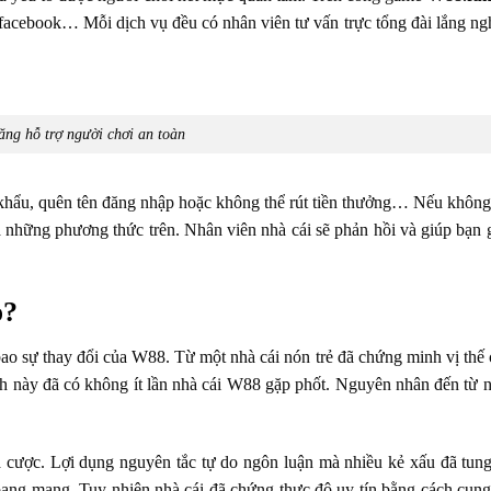
, facebook… Mỗi dịch vụ đều có nhân viên tư vấn trực tổng đài lắng ng
ng hỗ trợ người chơi an toàn
 khẩu, quên tên đăng nhập hoặc không thể rút tiền thưởng… Nếu khôn
 những phương thức trên. Nhân viên nhà cái sẽ phản hồi và giúp bạn g
o?
o sự thay đổi của W88. Từ một nhà cái nón trẻ đã chứng minh vị thế
ình này đã có không ít lần nhà cái W88 gặp phốt. Nguyên nhân đến từ 
á cược. Lợi dụng nguyên tắc tự do ngôn luận mà nhiều kẻ xấu đã tung
ang mang. Tuy nhiên nhà cái đã chứng thực độ uy tín bằng cách cung