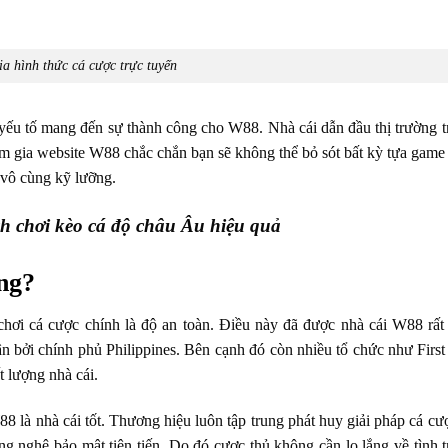
a hình thức cá cược trực tuyến
 yếu tố mang đến sự thành công cho W88. Nhà cái dẫn đầu thị trường t
ham gia website W88 chắc chắn bạn sẽ không thể bỏ sót bất kỳ tựa game
 vô cùng kỹ lưỡng.
ch chơi kèo cá độ châu Âu hiệu quả
ng?
chơi cá cược chính là độ an toàn. Điều này đã được nhà cái W88 rấ
n bởi chính phủ Philippines. Bên cạnh đó còn nhiều tổ chức như Firs
 lượng nhà cái.
 là nhà cái tốt. Thương hiệu luôn tập trung phát huy giải pháp cá cược
ng nghệ bảo mật tiên tiến. Do đó cược thủ không cần lo lắng về tình tr