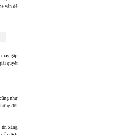
he vấn đề
g may gặp
iải quyết
 cũng như
những đối
 tin xằng
 cấp dịch